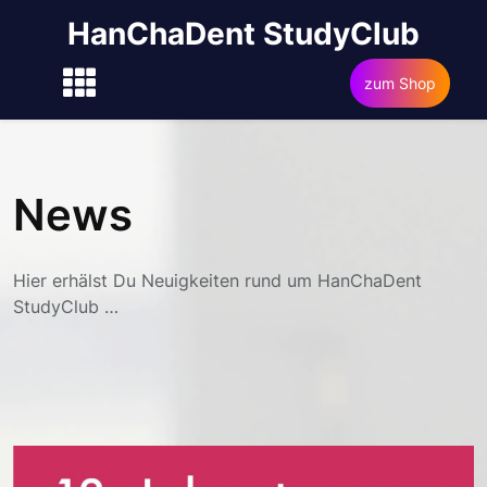
Skip
HanChaDent StudyClub
to
content
zum Shop
News
Hier erhälst Du Neuigkeiten rund um HanChaDent
StudyClub …